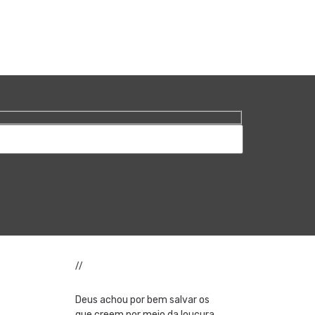
//
Deus achou por bem salvar os
que creem por meio da loucura