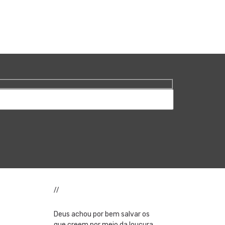
//
Deus achou por bem salvar os
que creem por meio da loucura