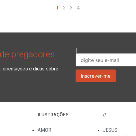
1
2
3
4
 de pregadores
orientações e dicas sobre
ILUSTRAÇÕES
//
AMOR
JESUS