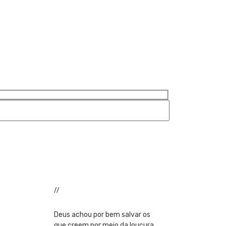
//
Deus achou por bem salvar os
que creem por meio da loucura