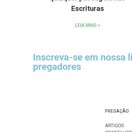
Escrituras
LEIA MAIS »
Inscreva-se em nossa l
pregadores
Receba sermões completos, esboço de sermões
pregação diretamente em seu e-mail.
PREGAÇÃO
ARTIGOS