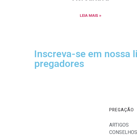
LEIA MAIS »
Inscreva-se em nossa l
pregadores
Receba sermões completos, esboço de sermões
pregação diretamente em seu e-mail.
PREGAÇÃO
ARTIGOS
CONSELHO