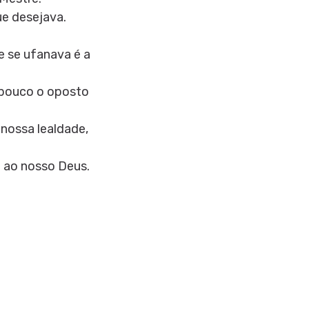
ue desejava.
e se ufanava é a
o pouco o oposto
 nossa lealdade,
a ao nosso Deus.