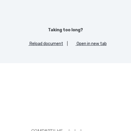
Taking too long?
Reload document
|
Open in new tab