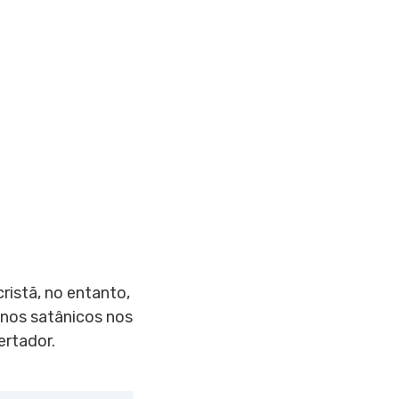
istã, no entanto,
anos satânicos nos
ertador.